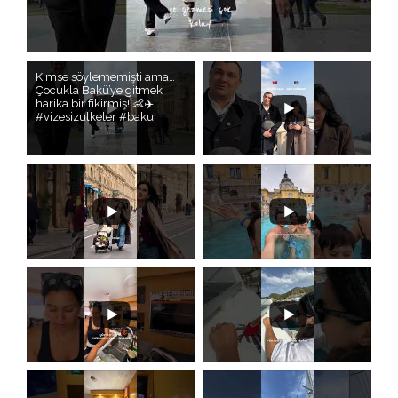
Kimse söylememişti ama…
Çocukla Bakü’ye gitmek
harika bir fikirmiş! 👶✈️
#vizesizulkeler #baku